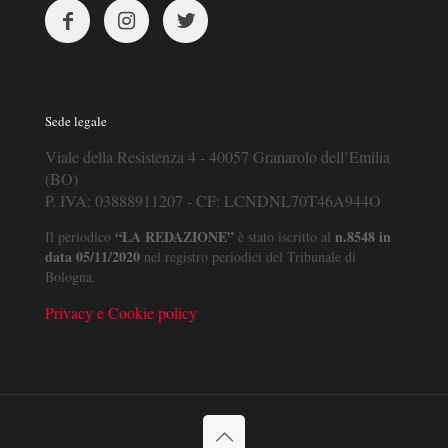
Sede legale
Viale della Resistenza 4 - 40057 Granarolo dell’Emilia
(BO)
P. IVA: 03888911207 - CF: LCNDNL70T46A944O
“LA REDAZIONE”
n.8548 in
Il periodico
è stato iscritto al
data 05/11/2020
nel registro periodici del Tribunale di
Bologna.
Privacy e Cookie policy