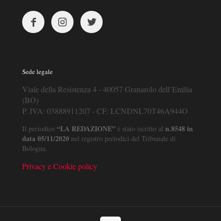
Sede legale
Viale della Resistenza 4 - 40057 Granarolo dell’Emilia
(BO)
P. IVA: 03888911207 - CF: LCNDNL70T46A944O
“LA REDAZIONE”
n.8548 in
Il periodico
è stato iscritto al
data 05/11/2020
nel registro periodici del Tribunale di
Bologna.
Privacy e Cookie policy