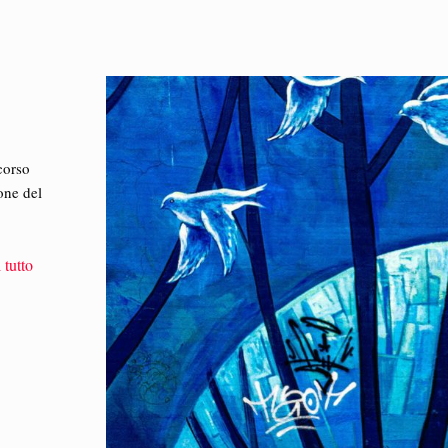
corso
one del
 tutto