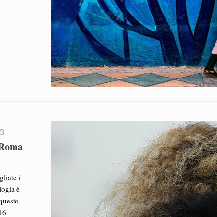
23
 Roma
liate i
logia è
 questo
016