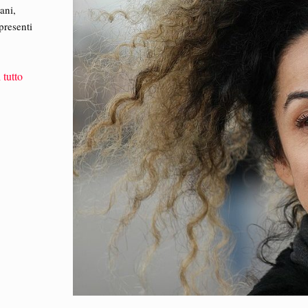
ani,
presenti
 tutto