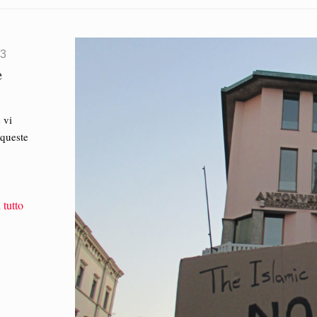
23
e
 vi
 queste
 tutto