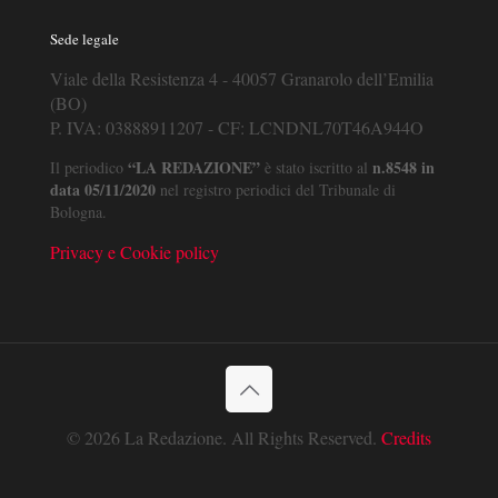
Sede legale
Viale della Resistenza 4 - 40057 Granarolo dell’Emilia
(BO)
P. IVA: 03888911207 - CF: LCNDNL70T46A944O
“LA REDAZIONE”
n.8548 in
Il periodico
è stato iscritto al
data 05/11/2020
nel registro periodici del Tribunale di
Bologna.
Privacy e Cookie policy
© 2026 La Redazione. All Rights Reserved.
Credits