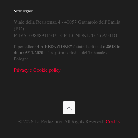
Sede legale
Viale della Resistenza 4 - 40057 Granarolo dell’Emilia
(BO)
P. IVA: 03888911207 - CF: LCNDNL70T46A944O
“LA REDAZIONE”
n.8548 in
Il periodico
è stato iscritto al
data 05/11/2020
nel registro periodici del Tribunale di
Bologna.
Privacy e Cookie policy
© 2026 La Redazione. All Rights Reserved.
Credits