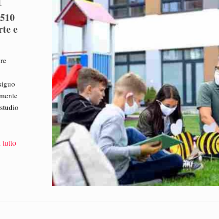
1
 510
rte e
ore
siguo
amente
 studio
 tutto