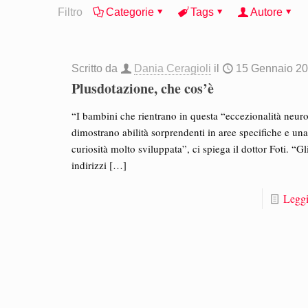
Filtro
Categorie
Tags
Autore
Scritto da
Dania Ceragioli
il
15 Gennaio 2
Plusdotazione, che cos’è
“I bambini che rientrano in questa “eccezionalità neur
dimostrano abilità sorprendenti in aree specifiche e un
curiosità molto sviluppata”, ci spiega il dottor Foti. “Gl
indirizzi
[…]
Leggi