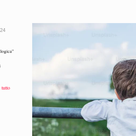
024
ologica”
a
i
 tutto