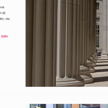
non
i di
to, sia
 tutto