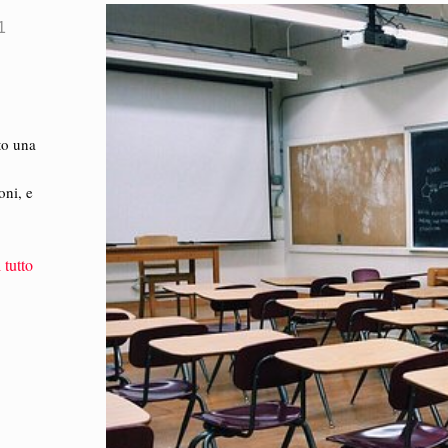
1
to una
oni, e
 tutto