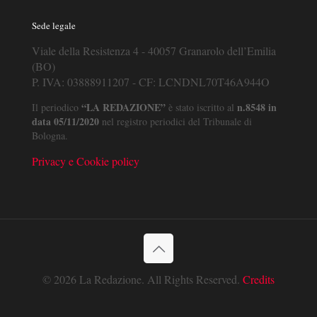
Sede legale
Viale della Resistenza 4 - 40057 Granarolo dell’Emilia
(BO)
P. IVA: 03888911207 - CF: LCNDNL70T46A944O
“LA REDAZIONE”
n.8548 in
Il periodico
è stato iscritto al
data 05/11/2020
nel registro periodici del Tribunale di
Bologna.
Privacy e Cookie policy
© 2026 La Redazione. All Rights Reserved.
Credits