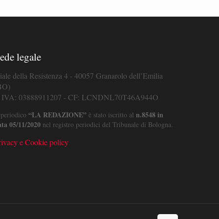
ede legale
iale della Resistenza 4 - 40057 Granarolo dell’Emilia
BO)
. IVA: 03888911207 - CF: LCNDNL70T46A944O
“LA REDAZIONE”
n.8548 in
 periodico
è stato iscritto al
ata 05/11/2020
nel registro periodici del Tribunale di Bologna.
rivacy e Cookie policy