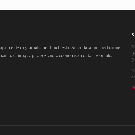
S
V
cipalmente di giornalismo d’inchiesta. Si fonda su una redazione
(
omenti e chiunque può sostenere economicamente il giornale.
P
Il
d
P