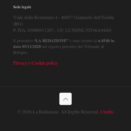
Sede legale
Viale della Resistenza 4 - 40057 Granarolo dell’Emilia
(BO)
P. IVA: 03888911207 - CF: LCNDNL70T46A944O
“LA REDAZIONE”
n.8548 in
Il periodico
è stato iscritto al
data 05/11/2020
nel registro periodici del Tribunale di
Bologna.
Privacy e Cookie policy
© 2026 La Redazione. All Rights Reserved.
Credits