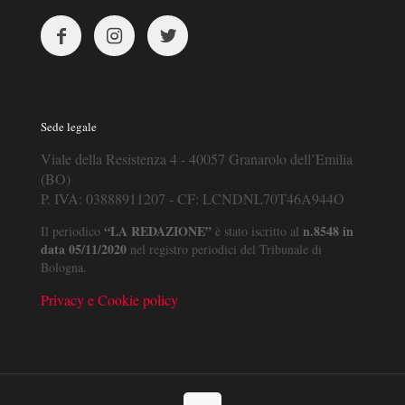
Sede legale
Viale della Resistenza 4 - 40057 Granarolo dell’Emilia
(BO)
P. IVA: 03888911207 - CF: LCNDNL70T46A944O
“LA REDAZIONE”
n.8548 in
Il periodico
è stato iscritto al
data 05/11/2020
nel registro periodici del Tribunale di
Bologna.
Privacy e Cookie policy