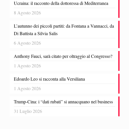
Ucraina: il racconto della dottoressa di Mediterranea
8 Agosto 2026
L’autunno dei piccoli partiti: da Fontana a Vannacci, da
Di Battista a Silvia Salis
6 Agosto 2026
Anthony Fauci, sarà citato per oltraggio al Congresso?
1 Agosto 2026
Edoardo Leo si racconta alla Versiliana
1 Agosto 2026
Trump-Cina: i “dati rubati” si annacquano nel business
31 Luglio 2026