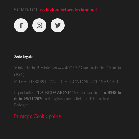
SCRIVICI:
redazione@laredazione.net
Sede legale
Viale della Resistenza 4 - 40057 Granarolo dell’Emilia
(BO)
P. IVA: 03888911207 - CF: LCNDNL70T46A944O
“LA REDAZIONE”
n.8548 in
Il periodico
è stato iscritto al
data 05/11/2020
nel registro periodici del Tribunale di
Bologna.
Privacy e Cookie policy