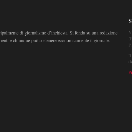
S
V
cipalmente di giornalismo d’inchiesta. Si fonda su una redazione
(
omenti e chiunque può sostenere economicamente il giornale.
P
Il
d
P