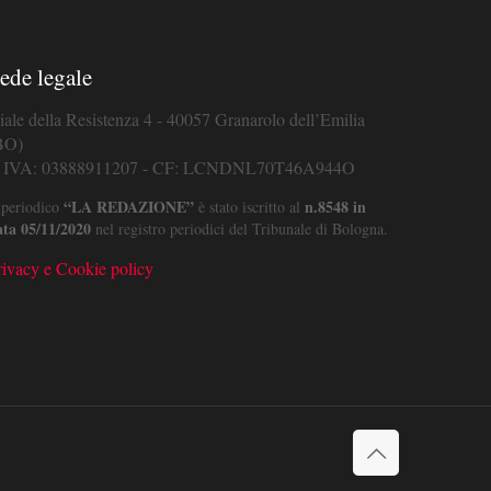
ede legale
iale della Resistenza 4 - 40057 Granarolo dell’Emilia
BO)
. IVA: 03888911207 - CF: LCNDNL70T46A944O
“LA REDAZIONE”
n.8548 in
 periodico
è stato iscritto al
ata 05/11/2020
nel registro periodici del Tribunale di Bologna.
rivacy e Cookie policy