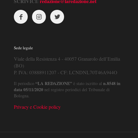
SCRIVICI:
redazione@laredazione.net
Sede legale
Viale della Resistenza 4 - 40057 Granarolo dell’Emilia
(BO)
P. IVA: 03888911207 - CF: LCNDNL70T46A944O
“LA REDAZIONE”
n.8548 in
Il periodico
è stato iscritto al
data 05/11/2020
nel registro periodici del Tribunale di
Bologna.
Privacy e Cookie policy