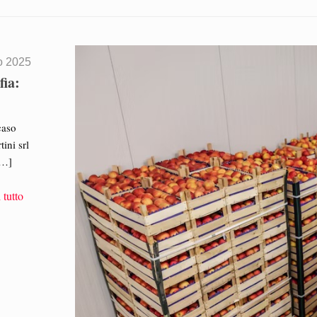
o 2025
fia:
caso
ini srl
…]
 tutto