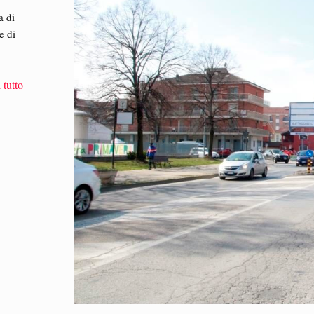
a di
e di
 tutto