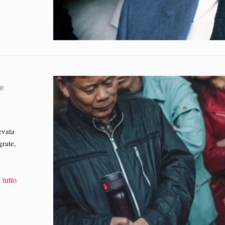
le
evata
grate,
 tutto