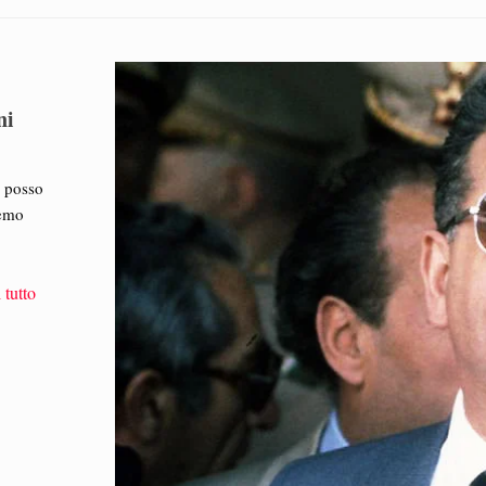
ni
e posso
remo
 tutto