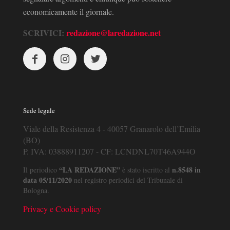
economicamente il giornale.
SCRIVICI:
redazione@laredazione.net
Sede legale
Viale della Resistenza 4 - 40057 Granarolo dell’Emilia
(BO)
P. IVA: 03888911207 - CF: LCNDNL70T46A944O
“LA REDAZIONE”
n.8548 in
Il periodico
è stato iscritto al
data 05/11/2020
nel registro periodici del Tribunale di
Bologna.
Privacy e Cookie policy