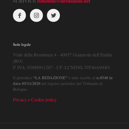
SCRIVICI:
redazione@laredazione.net
Sede legale
Viale della Resistenza 4 - 40057 Granarolo dell’Emilia
(BO)
P. IVA: 03888911207 - CF: LCNDNL70T46A944O
“LA REDAZIONE”
n.8548 in
Il periodico
è stato iscritto al
data 05/11/2020
nel registro periodici del Tribunale di
Bologna.
Privacy e Cookie policy