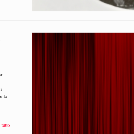
3
r.
ei
o la
i
 tutto