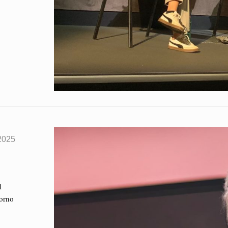
2025
l
torno