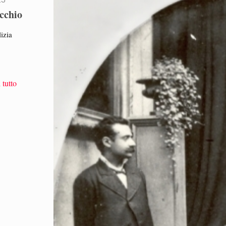
occhio
izia
 tutto