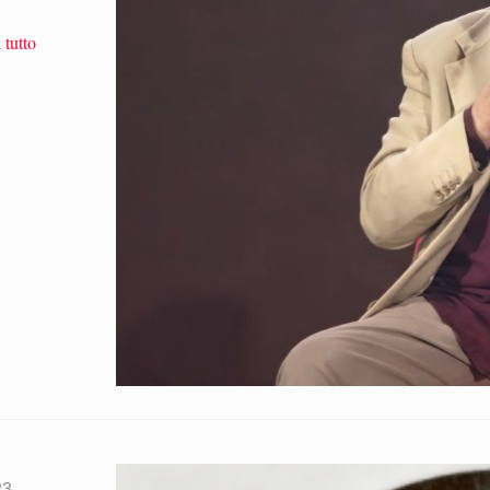
 tutto
23