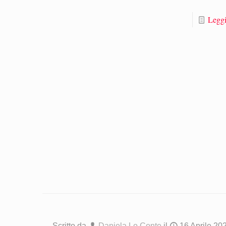
Leggi
Scritto da
Daniela Lo Conte
il
16 Aprile 20