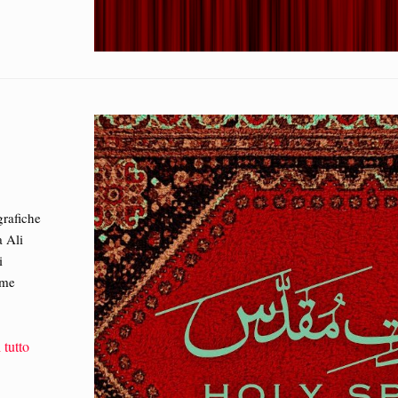
grafiche
a Ali
i
ome
 tutto