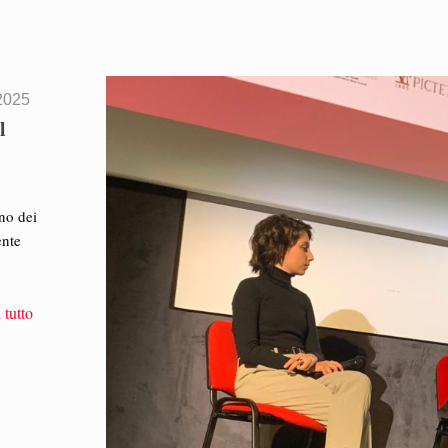
2025
l
Uno dei
ente
 tutto