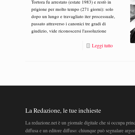
Tortora fu arrestato (estate 1983) e restò in
prigione per molto tempo (271 giorni): solo
dopo un lungo e travagliato iter processuale,
passato attraverso i canonici tre gradi di
giudizio, vide riconoscersi l'assoluzione
Leggi tutto
La Redazione, le tue inchieste
La redazione.net è un giornale digitale che si occupa prin
diffusa e un editore diffuso: chiunque può segnalare arg