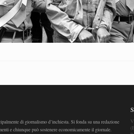
S
V
cipalmente di giornalismo d’inchiesta. Si fonda su una redazione
(
omenti e chiunque può sostenere economicamente il giornale.