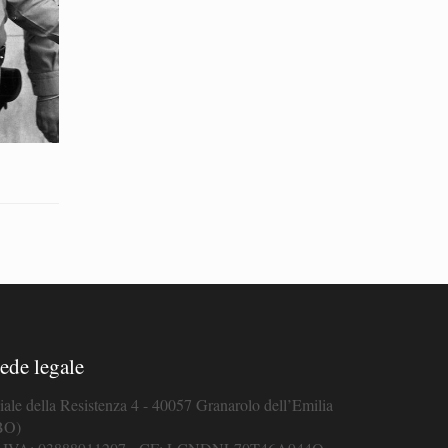
ede legale
iale della Resistenza 4 - 40057 Granarolo dell’Emilia
BO)