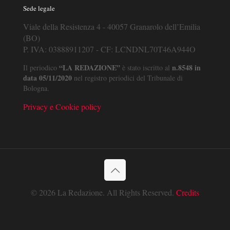
Sede legale
Viale della Resistenza 4 - 40057 Granarolo dell’Emilia
(BO)
P. IVA: 03888911207 - CF: LCNDNL70T46A944O
“LA REDAZIONE”
n.8548 in
Il periodico
è stato iscritto al
data 05/11/2020
nel registro periodici del Tribunale di
Bologna.
Privacy e Cookie policy
© 2026 La Redazione. All Rights Reserved.
Credits