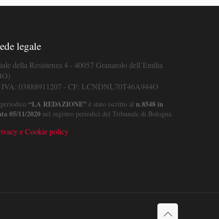
ede legale
iale della Resistenza 4 - 40057 Granarolo dell’Emilia
BO)
. IVA: 03888911207 - CF: LCNDNL70T46A944O
“LA REDAZIONE”
n.8548 in
 periodico
è stato iscritto al
ata 05/11/2020
nel registro periodici del Tribunale di Bologna.
rivacy e Cookie policy