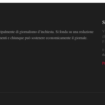
S
V
cipalmente di giornalismo d’inchiesta. Si fonda su una redazione
(
omenti e chiunque può sostenere economicamente il giornale.
P
Il
d
P