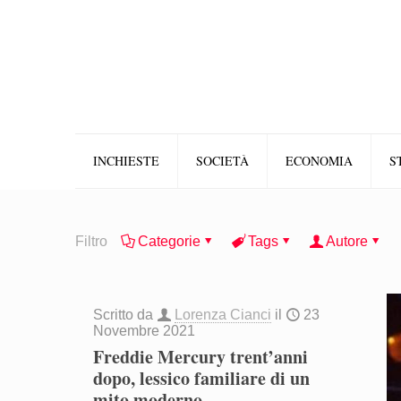
INCHIESTE
SOCIETÀ
ECONOMIA
S
Filtro
Categorie
Tags
Autore
Scritto da
Lorenza Cianci
il
23
Novembre 2021
Freddie Mercury trent’anni
dopo, lessico familiare di un
mito moderno