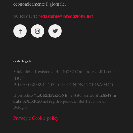
economicamente il giornale.
SCRIVICI:
redazione@laredazione.net
Sede legale
Viale della Resistenza 4 - 40057 Granarolo dell’Emilia
(BO)
P. IVA: 03888911207 - CF: LCNDNL70T46A944O
“LA REDAZIONE”
n.8548 in
Il periodico
è stato iscritto al
data 05/11/2020
nel registro periodici del Tribunale di
Bologna.
Privacy e Cookie policy