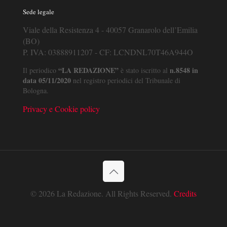
Sede legale
Viale della Resistenza 4 - 40057 Granarolo dell’Emilia
(BO)
P. IVA: 03888911207 - CF: LCNDNL70T46A944O
“LA REDAZIONE”
n.8548 in
Il periodico
è stato iscritto al
data 05/11/2020
nel registro periodici del Tribunale di
Bologna.
Privacy e Cookie policy
© 2026 La Redazione. All Rights Reserved.
Credits