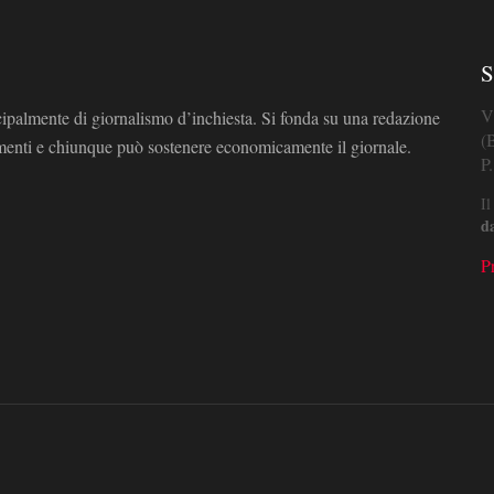
S
V
cipalmente di giornalismo d’inchiesta. Si fonda su una redazione
(
omenti e chiunque può sostenere economicamente il giornale.
P
Il
d
P