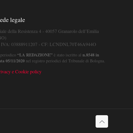
ede legale
iale della Resistenza 4 - 40057 Granarolo dell’Emilia
BO)
. IVA: 03888911207 - CF: LCNDNL70T46A944O
“LA REDAZIONE”
n.8548 in
 periodico
è stato iscritto al
ata 05/11/2020
nel registro periodici del Tribunale di Bologna.
rivacy e Cookie policy