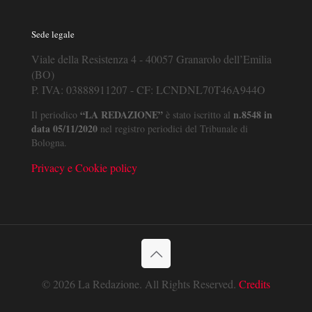
Sede legale
Viale della Resistenza 4 - 40057 Granarolo dell’Emilia
(BO)
P. IVA: 03888911207 - CF: LCNDNL70T46A944O
“LA REDAZIONE”
n.8548 in
Il periodico
è stato iscritto al
data 05/11/2020
nel registro periodici del Tribunale di
Bologna.
Privacy e Cookie policy
© 2026 La Redazione. All Rights Reserved.
Credits