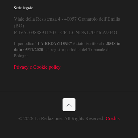
Sede legale
Viale della Resistenza 4 - 40057 Granarolo dell’Emilia
(BO)
P. IVA: 03888911207 - CF: LCNDNL70T46A944O
“LA REDAZIONE”
n.8548 in
Il periodico
è stato iscritto al
data 05/11/2020
nel registro periodici del Tribunale di
Bologna.
Privacy e Cookie policy
© 2026 La Redazione. All Rights Reserved.
Credits