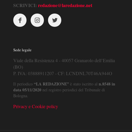
SCRIVICI:
redazione@laredazione.net
Sede legale
Viale della Resistenza 4 - 40057 Granarolo dell’Emilia
(BO)
P. IVA: 03888911207 - CF: LCNDNL70T46A944O
“LA REDAZIONE”
n.8548 in
Il periodico
è stato iscritto al
data 05/11/2020
nel registro periodici del Tribunale di
Bologna.
Privacy e Cookie policy