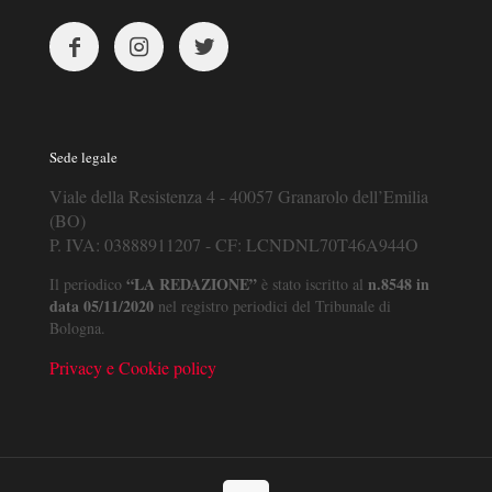
Sede legale
Viale della Resistenza 4 - 40057 Granarolo dell’Emilia
(BO)
P. IVA: 03888911207 - CF: LCNDNL70T46A944O
“LA REDAZIONE”
n.8548 in
Il periodico
è stato iscritto al
data 05/11/2020
nel registro periodici del Tribunale di
Bologna.
Privacy e Cookie policy