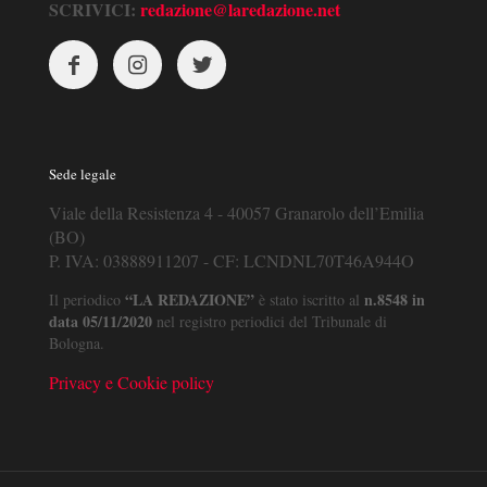
SCRIVICI:
redazione@laredazione.net
Sede legale
Viale della Resistenza 4 - 40057 Granarolo dell’Emilia
(BO)
P. IVA: 03888911207 - CF: LCNDNL70T46A944O
“LA REDAZIONE”
n.8548 in
Il periodico
è stato iscritto al
data 05/11/2020
nel registro periodici del Tribunale di
Bologna.
Privacy e Cookie policy