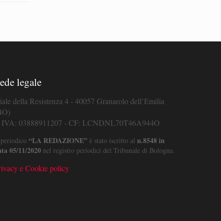
ede legale
iale della Resistenza 4 - 40057 Granarolo dell’Emilia
BO)
. IVA: 03888911207 - CF: LCNDNL70T46A944O
“LA REDAZIONE”
n.8548 in
 periodico
è stato iscritto al
ata 05/11/2020
nel registro periodici del Tribunale di Bologna.
rivacy e Cookie policy