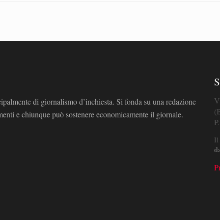
S
V
cipalmente di giornalismo d’inchiesta. Si fonda su una redazione
(
omenti e chiunque può sostenere economicamente il giornale.
P
Il
d
P