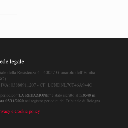
ede legale
iale della Resistenza 4 - 40057 Granarolo dell’Emilia
BO)
. IVA: 03888911207 - CF: LCNDNL70T46A944O
“LA REDAZIONE”
n.8548 in
 periodico
è stato iscritto al
ata 05/11/2020
nel registro periodici del Tribunale di Bologna.
rivacy e Cookie policy