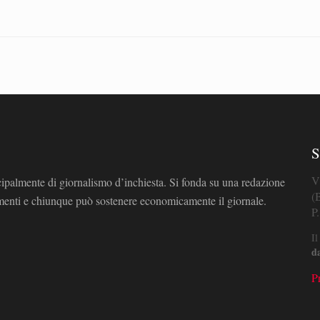
S
V
cipalmente di giornalismo d’inchiesta. Si fonda su una redazione
(
omenti e chiunque può sostenere economicamente il giornale.
P
Il
d
P