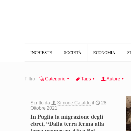
INCHIESTE
SOCIETÀ
ECONOMIA
S
Filtro
Categorie
Tags
Autore
Scritto da
Simone Cataldo
il
28
Ottobre 2021
In Puglia la migrazione degli
ebrei, “Dalla terra ferma alla
terra promessa: Aliya Bet