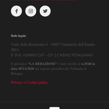
Sede legale
Viale della Resistenza 4 - 40057 Granarolo dell’Emilia
(BO)
P. IVA: 03888911207 - CF: LCNDNL70T46A944O
“LA REDAZIONE”
n.8548 in
Il periodico
è stato iscritto al
data 05/11/2020
nel registro periodici del Tribunale di
Bologna.
Privacy e Cookie policy