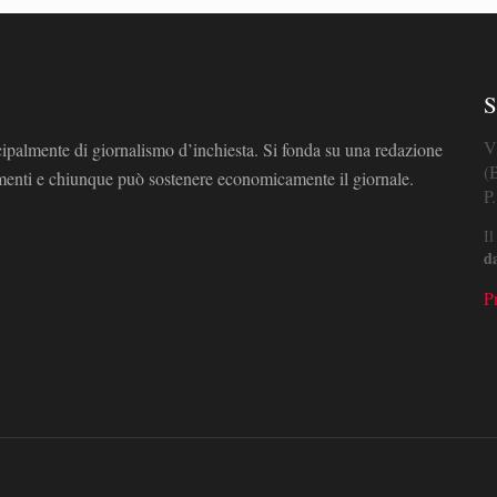
S
V
cipalmente di giornalismo d’inchiesta. Si fonda su una redazione
(
omenti e chiunque può sostenere economicamente il giornale.
P
Il
d
P