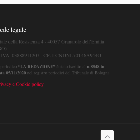
ede legale
iale della Resistenza 4 - 40057 Granarolo dell’Emilia
BO)
. IVA: 03888911207 - CF: LCNDNL70T46A944O
“LA REDAZIONE”
n.8548 in
 periodico
è stato iscritto al
ata 05/11/2020
nel registro periodici del Tribunale di Bologna.
rivacy e Cookie policy