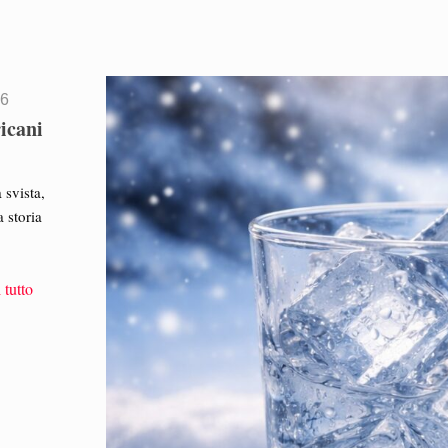
26
ricani
 svista,
 storia
 tutto