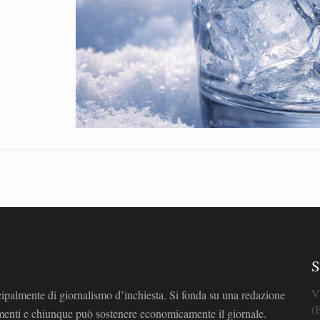
S
V
cipalmente di giornalismo d’inchiesta. Si fonda su una redazione
(
omenti e chiunque può sostenere economicamente il giornale.