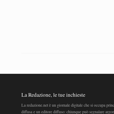
La Redazione, le tue inchieste
La redazione.net è un giornale digitale che si occupa prin
diffusa e un editore diffuso: chiunque può segnalare arg