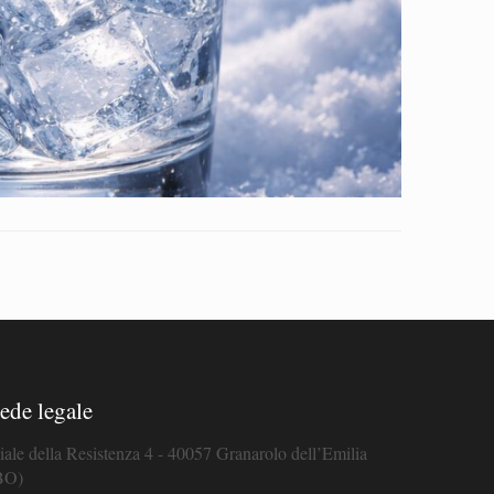
ede legale
iale della Resistenza 4 - 40057 Granarolo dell’Emilia
BO)