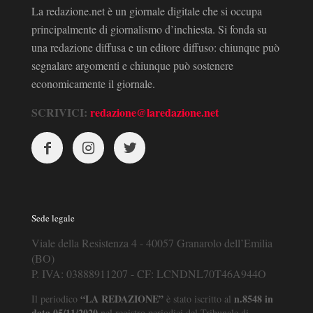
La redazione.net è un giornale digitale che si occupa
principalmente di giornalismo d’inchiesta. Si fonda su
una redazione diffusa e un editore diffuso: chiunque può
segnalare argomenti e chiunque può sostenere
economicamente il giornale.
SCRIVICI:
redazione@laredazione.net
Sede legale
Viale della Resistenza 4 - 40057 Granarolo dell’Emilia
(BO)
P. IVA: 03888911207 - CF: LCNDNL70T46A944O
“LA REDAZIONE”
n.8548 in
Il periodico
è stato iscritto al
data 05/11/2020
nel registro periodici del Tribunale di