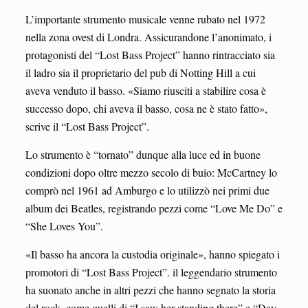
L’importante strumento musicale venne rubato nel 1972
nella zona ovest di Londra. Assicurandone l’anonimato, i
protagonisti del “Lost Bass Project” hanno rintracciato sia
il ladro sia il proprietario del pub di Notting Hill a cui
aveva venduto il basso. «Siamo riusciti a stabilire cosa è
successo dopo, chi aveva il basso, cosa ne è stato fatto»,
scrive il “Lost Bass Project”.
Lo strumento è “tornato” dunque alla luce ed in buone
condizioni dopo oltre mezzo secolo di buio: McCartney lo
comprò nel 1961 ad Amburgo e lo utilizzò nei primi due
album dei Beatles, registrando pezzi come “Love Me Do” e
“She Loves You”.
«Il basso ha ancora la custodia originale», hanno spiegato i
promotori di “Lost Bass Project”. il leggendario strumento
ha suonato anche in altri pezzi che hanno segnato la storia
del rock, come quelli di “I saw her standing there” e “Day