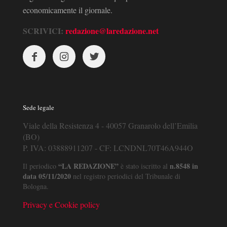
economicamente il giornale.
SCRIVICI:
redazione@laredazione.net
Sede legale
Viale della Resistenza 4 - 40057 Granarolo dell’Emilia
(BO)
P. IVA: 03888911207 - CF: LCNDNL70T46A944O
“LA REDAZIONE”
n.8548 in
Il periodico
è stato iscritto al
data 05/11/2020
nel registro periodici del Tribunale di
Bologna.
Privacy e Cookie policy