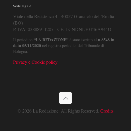
Sede legale
Viale della Resistenza 4 - 40057 Granarolo dell’Emilia
(BO)
P. IVA: 03888911207 - CF: LCNDNL70T46A944O
“LA REDAZIONE”
n.8548 in
Il periodico
è stato iscritto al
data 05/11/2020
nel registro periodici del Tribunale di
Bologna.
Privacy e Cookie policy
© 2026 La Redazione. All Rights Reserved.
Credits