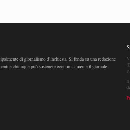
S
V
cipalmente di giornalismo d’inchiesta. Si fonda su una redazione
(
omenti e chiunque può sostenere economicamente il giornale.
P
Il
d
P