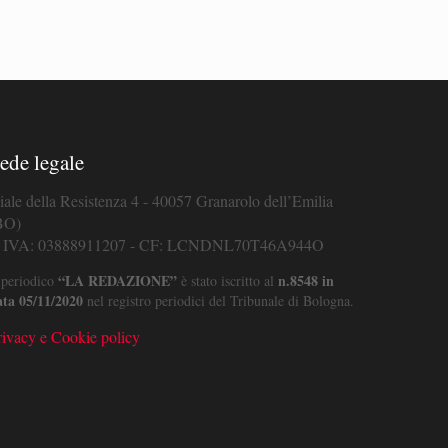
ede legale
iale della Resistenza 4 - 40057 Granarolo dell’Emilia
BO)
. IVA: 03888911207 - CF: LCNDNL70T46A944O
“LA REDAZIONE”
n.8548 in
 periodico
è stato iscritto al
ata 05/11/2020
nel registro periodici del Tribunale di Bologna.
rivacy e Cookie policy