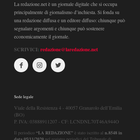
La redazione.net è un giornale digitale che si occupa
principalmente di giornalismo d’inchiesta. Si fonda su
una redazione diffusa e un editore diffuso: chiunque può
segnalare argomenti e chiunque può sostenere
economicamente il giornale.
SCRIVICI:
redazione@laredazione.net
Sede legale
Viale della Resistenza 4 - 40057 Granarolo dell’Emilia
(BO)
P. IVA: 03888911207 - CF: LCNDNL70T46A944O
“LA REDAZIONE”
n.8548 in
Il periodico
è stato iscritto al
data 05/11/2020
nel registro periodici del Tribunale di