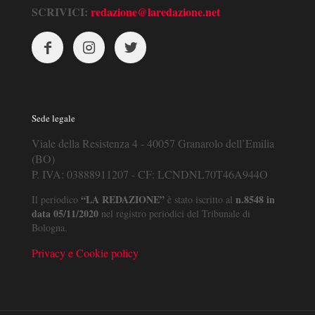
SCRIVICI:
redazione@laredazione.net
Sede legale
Viale della Resistenza 4 - 40057 Granarolo dell’Emilia
(BO)
P. IVA: 03888911207 - CF: LCNDNL70T46A944O
“LA REDAZIONE”
n.8548 in
Il periodico
è stato iscritto al
data 05/11/2020
nel registro periodici del Tribunale di
Bologna.
Privacy e Cookie policy