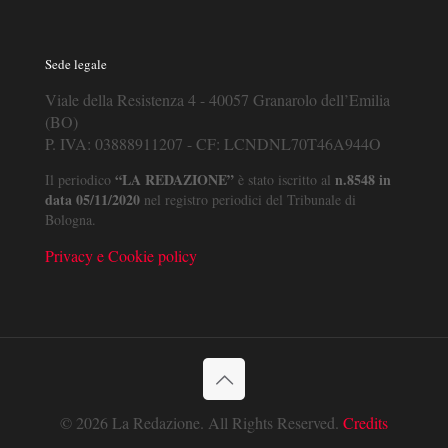
Sede legale
Viale della Resistenza 4 - 40057 Granarolo dell’Emilia
(BO)
P. IVA: 03888911207 - CF: LCNDNL70T46A944O
“LA REDAZIONE”
n.8548 in
Il periodico
è stato iscritto al
data 05/11/2020
nel registro periodici del Tribunale di
Bologna.
Privacy e Cookie policy
© 2026 La Redazione. All Rights Reserved.
Credits