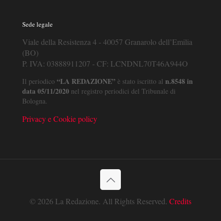
Sede legale
Viale della Resistenza 4 - 40057 Granarolo dell’Emilia
(BO)
P. IVA: 03888911207 - CF: LCNDNL70T46A944O
“LA REDAZIONE”
n.8548 in
Il periodico
è stato iscritto al
data 05/11/2020
nel registro periodici del Tribunale di
Bologna.
Privacy e Cookie policy
© 2026 La Redazione. All Rights Reserved.
Credits