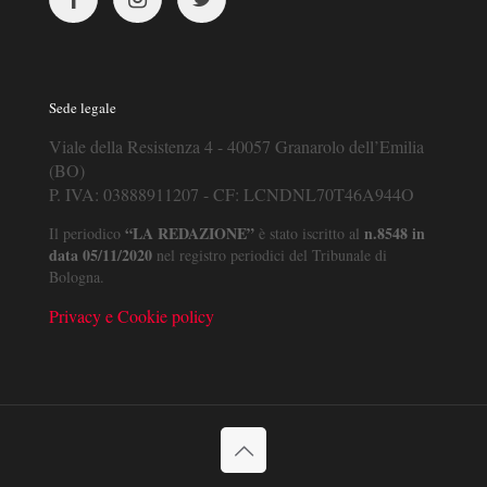
Sede legale
Viale della Resistenza 4 - 40057 Granarolo dell’Emilia
(BO)
P. IVA: 03888911207 - CF: LCNDNL70T46A944O
“LA REDAZIONE”
n.8548 in
Il periodico
è stato iscritto al
data 05/11/2020
nel registro periodici del Tribunale di
Bologna.
Privacy e Cookie policy