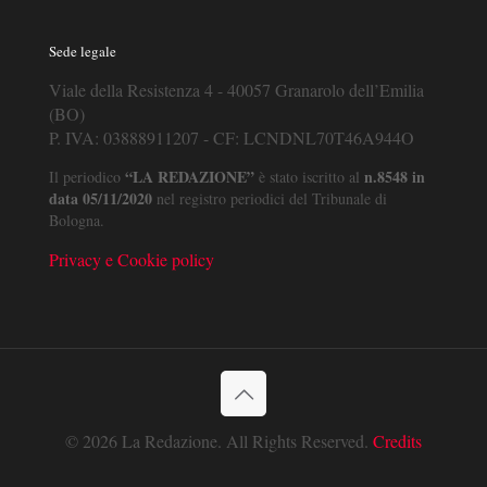
Sede legale
Viale della Resistenza 4 - 40057 Granarolo dell’Emilia
(BO)
P. IVA: 03888911207 - CF: LCNDNL70T46A944O
“LA REDAZIONE”
n.8548 in
Il periodico
è stato iscritto al
data 05/11/2020
nel registro periodici del Tribunale di
Bologna.
Privacy e Cookie policy
© 2026 La Redazione. All Rights Reserved.
Credits