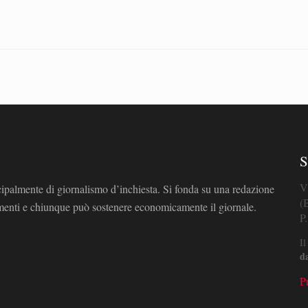
S
V
cipalmente di giornalismo d’inchiesta. Si fonda su una redazione
(
omenti e chiunque può sostenere economicamente il giornale.
P
Il
d
P