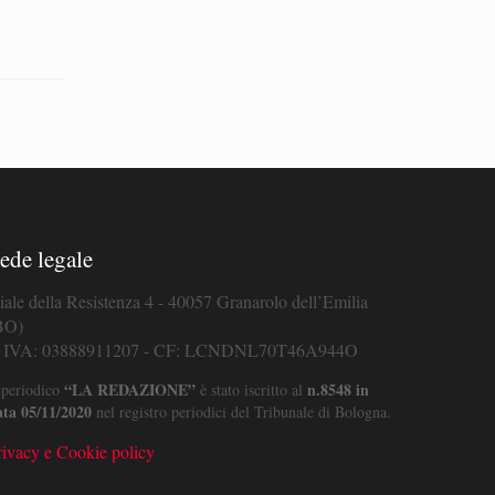
ede legale
iale della Resistenza 4 - 40057 Granarolo dell’Emilia
BO)
. IVA: 03888911207 - CF: LCNDNL70T46A944O
“LA REDAZIONE”
n.8548 in
 periodico
è stato iscritto al
ata 05/11/2020
nel registro periodici del Tribunale di Bologna.
rivacy e Cookie policy