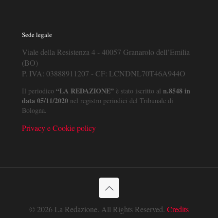
Sede legale
Viale della Resistenza 4 - 40057 Granarolo dell’Emilia
(BO)
P. IVA: 03888911207 - CF: LCNDNL70T46A944O
“LA REDAZIONE”
n.8548 in
Il periodico
è stato iscritto al
data 05/11/2020
nel registro periodici del Tribunale di
Bologna.
Privacy e Cookie policy
© 2026 La Redazione. All Rights Reserved.
Credits