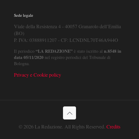
Sede legale
Viale della Resistenza 4 - 40057 Granarolo dell’Emilia
(BO)
P. IVA: 03888911207 - CF: LCNDNL70T46A944O
“LA REDAZIONE”
n.8548 in
Il periodico
è stato iscritto al
data 05/11/2020
nel registro periodici del Tribunale di
Bologna.
Privacy e Cookie policy
© 2026 La Redazione. All Rights Reserved.
Credits