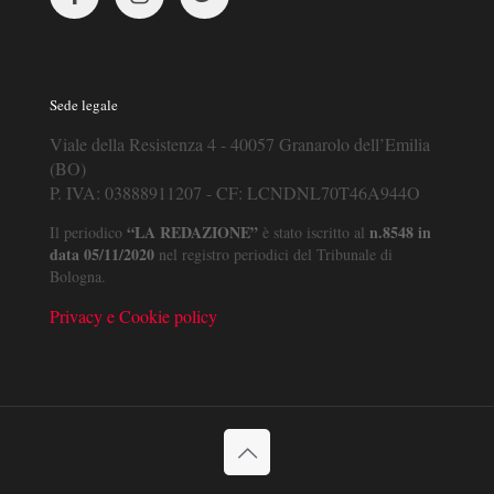
Sede legale
Viale della Resistenza 4 - 40057 Granarolo dell’Emilia
(BO)
P. IVA: 03888911207 - CF: LCNDNL70T46A944O
“LA REDAZIONE”
n.8548 in
Il periodico
è stato iscritto al
data 05/11/2020
nel registro periodici del Tribunale di
Bologna.
Privacy e Cookie policy