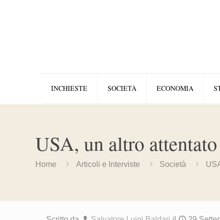
INCHIESTE
SOCIETÀ
ECONOMIA
S
USA, un altro attentato
Home
Articoli e Interviste
Società
USA,
Scritto da
Salvatore Luigi Baldari
il
29 Sette