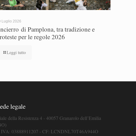
 Luglio 2026
ncierro di Pamplona, tra tradizione e
roteste per le regole 2026
Leggi tutto
ede legale
iale della Resistenza 4 - 40057 Granarolo dell’Emilia
BO)
. IVA: 03888911207 - CF: LCNDNL70T46A944O