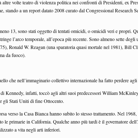
altre volte teatro di violenza politica nei confronti di Presidenti, ex Pres
he, stando a un report datato 2008 curato dal Congressional Research Ser
meno 13, sono stati oggetto di tentati omicidi, o omicidi veri e propri. 
tringe l’arco temporale, all’epoca più recente. Sono almeno sette degli ul
975), Ronald W. Reagan (una sparatoria quasi mortale nel 1981), Bill Cl
ma da fuoco).
 quello che nell’immaginario collettivo internazionale ha fatto perdere agli
te di Kennedy, infatti, toccò agli altri suoi predecessori William McKi
gli Stati Uniti di fine Ottocento.
orsa verso la Casa Bianca hanno subito lo stesso trattamento. Nel 1968,
nto le primarie in California. Qualche anno più tardi è il governatore de
zzato a vita negli arti inferiori.