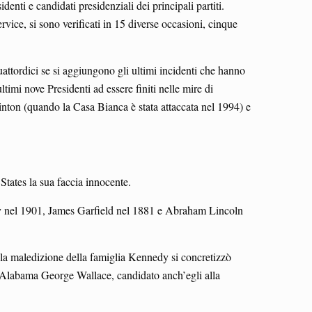
identi e candidati presidenziali dei principali partiti.
vice, si sono verificati in 15 diverse occasioni, cinque
Quattordici se si aggiungono gli ultimi incidenti che hanno
timi nove Presidenti ad essere finiti nelle mire di
inton (quando la Casa Bianca è stata attaccata nel 1994) e
 States la sua faccia innocente.
nley nel 1901, James Garfield nel 1881 e Abraham Lincoln
 la maledizione della famiglia Kennedy si concretizzò
ll’Alabama George Wallace, candidato anch’egli alla