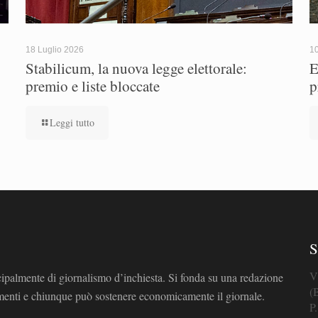
18 Luglio 2026
10
Stabilicum, la nuova legge elettorale:
E
premio e liste bloccate
p
Leggi tutto
S
V
cipalmente di giornalismo d’inchiesta. Si fonda su una redazione
(
omenti e chiunque può sostenere economicamente il giornale.
P