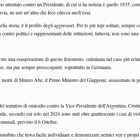
mo attentato contro un Presidente, di cui si ha notizia è quello 1835, c
via, ne usò un’altra che fece cilecca anch’essa.
della storia, è il profilo degli aggressori. Per lo più lupi solitari, sempre
ontro politici e rappresentanti delle istituzioni, tuttavia, non sono una 
vato una esasperazione di questo fenomeno, culminata nel caso più eclat
che, ma pur sempre preoccupanti, soprattutto in Germania.
la morte di Shinzo Abe, il Primo Ministro del Giappone, assassinato in pa
del tentativo di omicidio contro la Vice-Presidente dell’Argentina, Cri
ile, secondo cui solo nel 2024 sono stati oltre quattrocento i casi di vi
omunali, previsto il 6 Ottobre.
isinibito che trova facile individuare e demonizzare nemici veri e propri