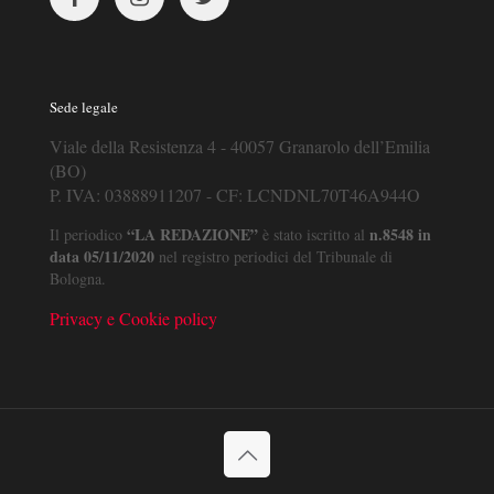
Sede legale
Viale della Resistenza 4 - 40057 Granarolo dell’Emilia
(BO)
P. IVA: 03888911207 - CF: LCNDNL70T46A944O
“LA REDAZIONE”
n.8548 in
Il periodico
è stato iscritto al
data 05/11/2020
nel registro periodici del Tribunale di
Bologna.
Privacy e Cookie policy