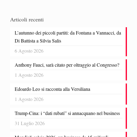
Articoli recenti
L’autunno dei piccoli partiti: da Fontana a Vannacci, da
Di Battista a Silvia Salis
6 Agosto 2026
Anthony Fauci, sarà citato per oltraggio al Congresso?
1 Agosto 2026
Edoardo Leo si racconta alla Versiliana
1 Agosto 2026
Trump-Cina: i “dati rubati” si annacquano nel business
31 Luglio 2026